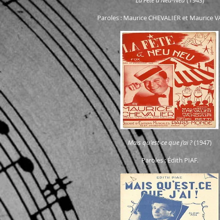
La Fête à Neu-Neu
(1943)
Paroles : Maurice CHEVALIER et Maurice 
Mais qu'est-ce que j'ai ?
(1947)
Paroles : Édith PIAF.