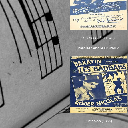
Les Baobabs
(1949)
Paroles : André HORNEZ.
C'est Noël
(1956)