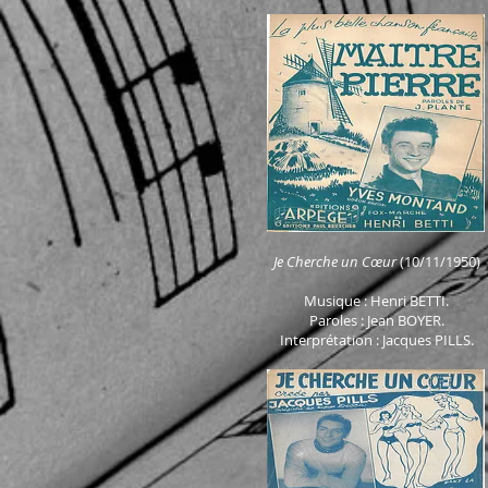
Je Cherche un Cœur
(10/11/1950)
Musique : Henri
BETTI.
Paroles : Jean BOYER.
Interprétation : Jacques PILLS.