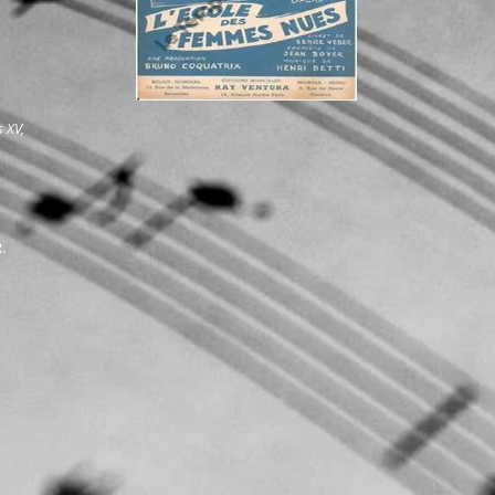
 XV,
.