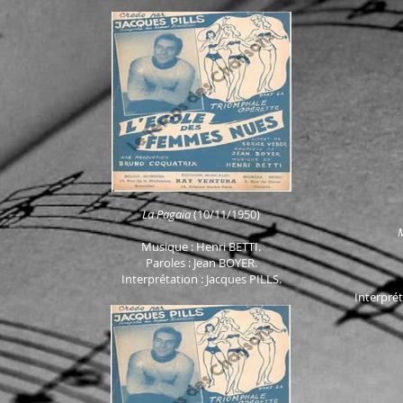
La Pagaïa
(10/11/1950)
Musique : Henri
BETTI.
Paroles : Jean BOYER.
Interprétation : Jacques PILLS.
Interprét