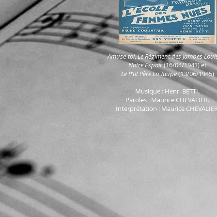
Amuse-toi
,
Le Régiment des Jambes Louis
Notre Espoir
(16/04/1941) et
Le P’tit Père La Taupe
(13/06/1945)
Musique : Henri BETTI.
Paroles : Maurice CHEVALIER.
Interprétation : Maurice CHEVALIER