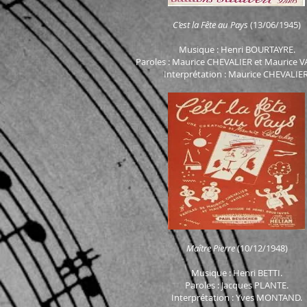
C’est la Fête au Pays
(13/06/1945)
Musique : Henri BOURTAYRE.
Paroles : Maurice CHEVALIER et Maurice 
Interprétation : Maurice CHEVALIER
Maître Pierre
(10/12/1948)
Musique : Henri
BETTI.
Paroles : Jacques PLANTE.
Interprétation : Yves MONTAND.