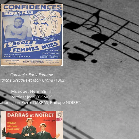
Consuela
,
Paris-Paname
,
Marche Grecque
et
Mon Grand
(1963)
Musique : Henri BETTI.
Paroles : Jean COSMOS.
ation : Jean-Pierre DARRAS,
Philippe NOIRET.