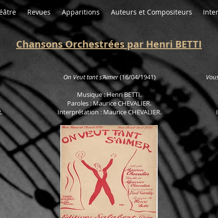
éâtre
Revues
Apparitions
Auteurs et Compositeurs
Inte
Chansons Orchestrées par Henri BETTI
On Veut tant s’Aimer
(16/04/1941)
Vous
Musique : Henri
BETTI.
Paroles : Maurice CHEVALIER.
.
Interprétation : Maurice CHEVALIER.